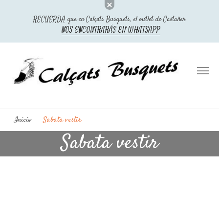
RECUERDA que en Calçats Busquets, el outlet de Castañer
NOS ENCONTRARÁS EN WHATSAPP
Calçats Busquets Castañer
Outlet Castañer, tienda oficial
Inicio
Sabata vestir
Sabata vestir