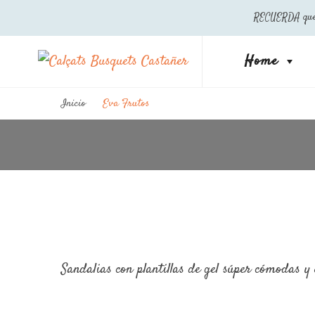
RECUERDA que en
Home
Calçats Busquets Castañer
Outlet Castañer, tienda oficial
Inicio
Eva Frutos
Sandalias con plantillas de gel súper cómodas y