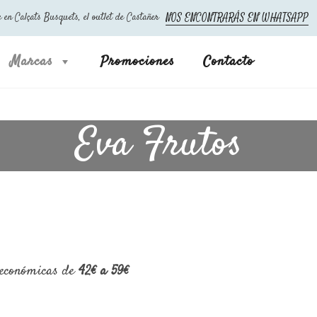
 Calçats Busquets, el outlet de Castañer
NOS ENCONTRARÁS EN WHATSAPP
Marcas
Promociones
Contacto
Eva Frutos
 económicas de
42€ a 59€