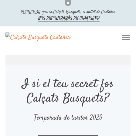
RECUERDA que en Calçats Busquets, el outlet de Castañer
NOS ENCONTRARÁS EN WHATSAPP
Calçats Busquets Castañer
Outlet Castañer, tienda oficial
I si el teu secret fos
Calçats Busquets?
Temporada de tardor 2025